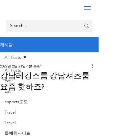
게시물
All Posts
2022년 2월 21일
1분 분량
All Posts
강남레깅스룸 강남셔츠룸
Eat
요즘 핫하죠?
Eat
esports토토
Travel
Travel
롤배팅사이트