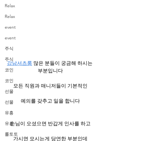
Relax
Relax
event
event
주식
주식
강남셔츠룸
 많은 분들이 궁금해 하시는 
코인
부분입니다
코인
모든 직원과 매니저들이 기본적인
선물
예의를 갖추고 일을 합니다
선물
유흥
유흥
손님이 오셨으면 반갑게 인사를 하고
롤토토
가시면 모시는게 당연한 부분인데