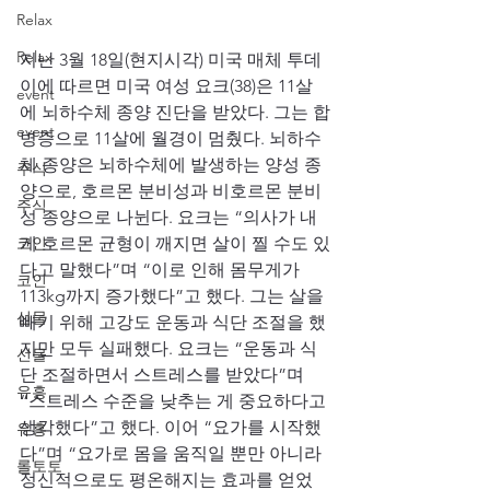
Relax
Relax
지난 3월 18일(현지시각) 미국 매체 투데
이에 따르면 미국 여성 요크(38)은 11살
event
에 뇌하수체 종양 진단을 받았다. 그는 합
event
병증으로 11살에 월경이 멈췄다. 뇌하수
체 종양은 뇌하수체에 발생하는 양성 종
주식
양으로, 호르몬 분비성과 비호르몬 분비
주식
성 종양으로 나뉜다. 요크는 “의사가 내
코인
게 호르몬 균형이 깨지면 살이 찔 수도 있
다고 말했다”며 “이로 인해 몸무게가 
코인
113kg까지 증가했다”고 했다. 그는 살을 
선물
빼기 위해 고강도 운동과 식단 조절을 했
지만 모두 실패했다. 요크는 “운동과 식
선물
단 조절하면서 스트레스를 받았다”며 
유흥
“스트레스 수준을 낮추는 게 중요하다고 
생각했다”고 했다. 이어 “요가를 시작했
유흥
다”며 “요가로 몸을 움직일 뿐만 아니라 
롤토토
정신적으로도 평온해지는 효과를 얻었