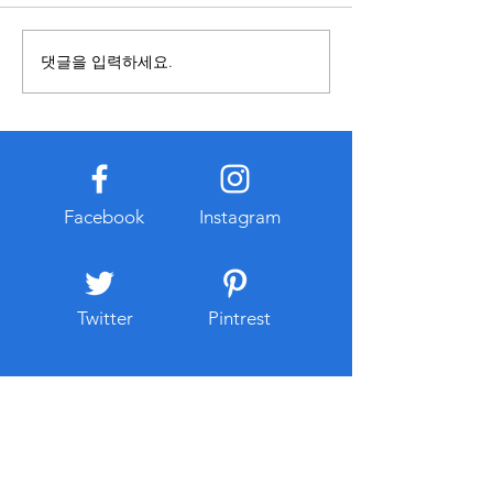
용을 접할 때에는 정보의 출처
렌탈과 구매 중 어
와 작성 시점을 함께 확인하는
합한지 먼저 비교하
것이 중요하다. 오래된 자료나
요하다. 구매는 장
댓글을 입력하세요.
확인되지 않은 게시물은 현재
경우 총비용이 낮아
기준과 다를 수 있으므로 공식
만 초기 비용이 크
적으로 공개된 자료를 함께 참
유지관리 부담이 발
고하는 습관이 도움이 된다. 또
다. 반면 복합기렌
한 관련 정보를 찾는 과정에서
출이 적고 일정한 
개인정보 입력이나 계정 로그
이용할 수 있다는 
Facebook
Instagram
인을 요구하는 경우에는 인터
대부분 유지보수와
넷 주소와
스가 포함되는 경우
리 부
Twitter
Pintrest