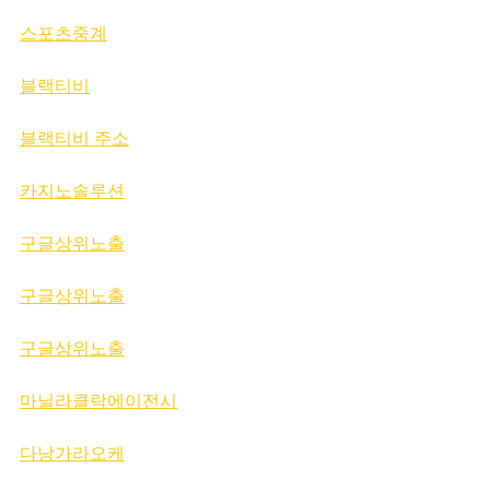
스포츠중계
블랙티비
블랙티비 주소
카지노솔루션
구글상위노출
구글상위노출
구글상위노출
마닐라클락에이전시
다낭가라오케