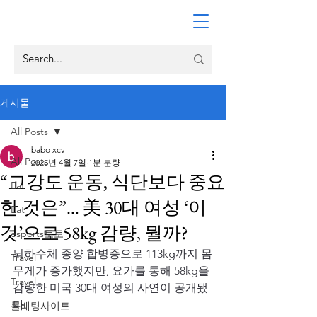
게시물
All Posts
babo xcv
All Posts
2025년 4월 7일
1분 분량
“고강도 운동, 식단보다 중요
Eat
한 것은”… 美 30대 여성 ‘이
Eat
것’으로 58kg 감량, 뭘까?
esports토토
뇌하수체 종양 합병증으로 113kg까지 몸
Travel
무게가 증가했지만, 요가를 통해 58kg을 
Travel
감량한 미국 30대 여성의 사연이 공개됐
다.
롤배팅사이트