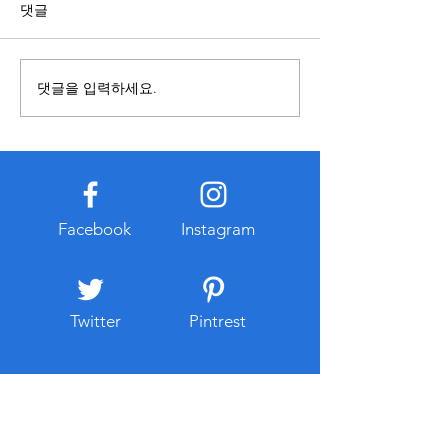
영 기준이 다를 수 있으므로 내
복합기를 사용할 
댓글
용을 접할 때에는 정보의 출처
렌탈과 구매 중 어
와 작성 시점을 함께 확인하는
합한지 먼저 비교하
것이 중요하다. 오래된 자료나
요하다. 구매는 장
댓글을 입력하세요.
확인되지 않은 게시물은 현재
경우 총비용이 낮아
기준과 다를 수 있으므로 공식
만 초기 비용이 크
적으로 공개된 자료를 함께 참
유지관리 부담이 발
고하는 습관이 도움이 된다. 또
다. 반면 복합기렌
한 관련 정보를 찾는 과정에서
출이 적고 일정한 
개인정보 입력이나 계정 로그
이용할 수 있다는 
Facebook
Instagram
인을 요구하는 경우에는 인터
대부분 유지보수와
넷 주소와
스가 포함되는 경우
리 부
Twitter
Pintrest