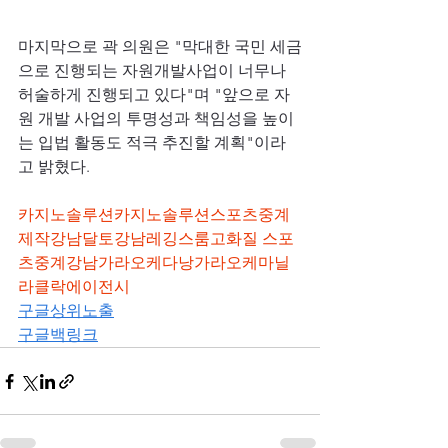
마지막으로 곽 의원은 "막대한 국민 세금
으로 진행되는 자원개발사업이 너무나 
허술하게 진행되고 있다"며 "앞으로 자
원 개발 사업의 투명성과 책임성을 높이
는 입법 활동도 적극 추진할 계획"이라
고 밝혔다.
카지노솔루션
카지노솔루션
스포츠중계
제작
강남달토
강남레깅스룸
고화질 스포
츠중계
강남가라오케
다낭가라오케
마닐
라클락에이전시
구글상위노출
구글백링크