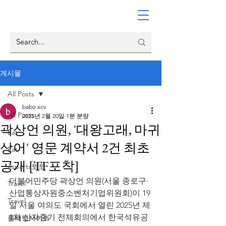
게시물
All Posts
babo xcv
All Posts
2025년 2월 20일
1분 분량
곽상언 의원, '대왕고래, 마귀
Eat
상어' 영문 계약서 2건 최초
Eat
공개 [TF포착]
esports토토
더불어민주당 곽상언 의원(서울 종로구·
Travel
산업통상자원중소벤처기업위원회)이 19
Travel
일 서울 여의도 국회에서 열린 2025년 제
1차 산자중기 전체회의에서 한국석유공
롤배팅사이트