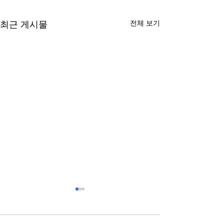
전체 보기
최근 게시물
스포츠배당과 관련된 정보
복합기렌탈과 구
점 알아보기
국가와 지역에 따라 제도와 운