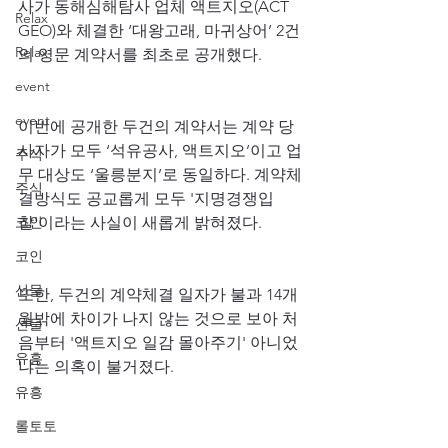
사가 동해심해탐사 업체 액트지오(ACT 
Relax
GEO)와 체결한 ‘대왕고래, 마귀상어’ 2건
Relax
의 영문 계약서를 최초로 공개했다.
event
event
이번에 공개한 두건의 계약서는 계약 당
사자가 모두 ‘석유공사, 액트지오’이고 업
주식
무 대상도 ‘울릉분지’로 동일하다. 계약체
주식
결방식도 공교롭게 모두 '지명경쟁입
코인
찰'이라는 사실이 새롭게 밝혀졌다.
코인
선물
또한, 두건의 계약체결 일자가 불과 14개
월밖에 차이가 나지 않는 것으로 보아 처
선물
음부터 '액트지오 일감 몰아주기' 아니었
유흥
냐는 의혹이 불거졌다.
유흥
롤토토