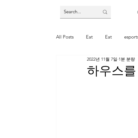
All Posts
Eat
Eat
espor
2022년 11월 7일
1분 분량
주식
주식
코인
코
하우스를