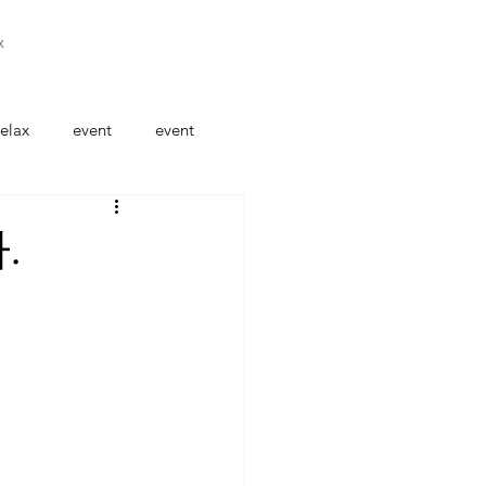
x
elax
event
event
.