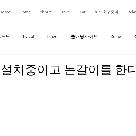
Home
Home
About
Travel
Eat
해외축구중계
Rela
ts토토
Travel
Travel
롤배팅사이트
Relax
R
인
선물
선물
유흥
유흥
롤토토
 설치중이고 논갈이를 한다