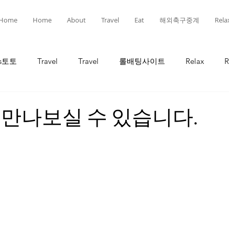
Home
Home
About
Travel
Eat
해외축구중계
Rela
ts토토
Travel
Travel
롤배팅사이트
Relax
R
인
선물
선물
유흥
유흥
롤토토
만나보실 수 있습니다.