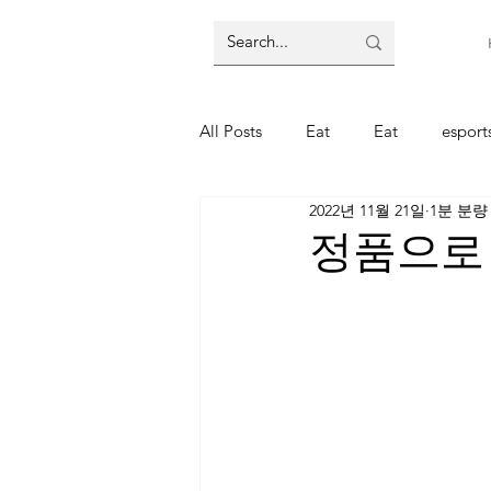
All Posts
Eat
Eat
espor
2022년 11월 21일
1분 분량
주식
주식
코인
코
정품으로 