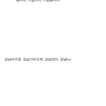
꽁머니, 가입머니, 가입꽁머니
강남야구장, 강남가라오케, 강남안마, 강남bar