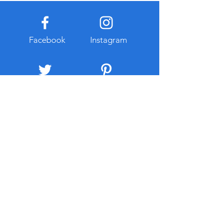
적으로 공개된 자료를 함께 참
유지관리 부담이 발
고하는 습관이 도움이 된다. 또
다. 반면 복합기렌
한 관련 정보를 찾는 과정에서
출이 적고 일정한 
개인정보 입력이나 계정 로그
이용할 수 있다는 
Facebook
Instagram
인을 요구하는 경우에는 인터
대부분 유지보수와
넷 주소와
스가 포함되는 경우
리 부
Twitter
Pintrest