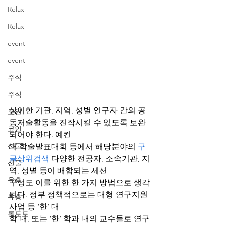
Relax
Relax
event
event
주식
주식
상이한 기관, 지역, 성별 연구자 간의 공
코인
동저술활동을 진작시킬 수 있도록 보완
코인
되어야 한다. 예컨
선물
대 학술발표대회 등에서 해당분야의 
구
글상위검색
 다양한 전공자, 소속기관, 지
선물
역, 성별 등이 배합되는 세션
유흥
구성도 이를 위한 한 가지 방법으로 생각
된다. 정부 정책적으로는 대형 연구지원 
유흥
사업 등 ‘한’ 대
롤토토
학 내, 또는 ‘한’ 학과 내의 교수들로 연구