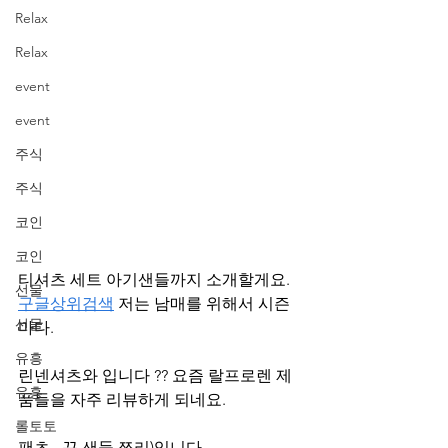
Relax
Relax
event
event
주식
주식
코인
코인
티셔츠 세트 아기샌들까지 소개할게요. 
선물
구글상위검색
 저는 남매를 위해서 시즌
선물
마다.
유흥
린넨셔츠와 입니다 ?? 요즘 랄프로렌 제
유흥
품들을 자주 리뷰하게 되네요.
롤토토
팬츠 , 끈 샌들 쪼리)입니다.