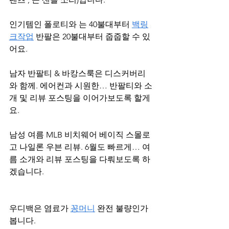
인기템인 폴로티와 는 40불대부터 
백링
크작업
 반팔은 20불대부터 줍줍할 수 있
어요.
남자 반팔티 & 바캉스룩은 디스커버리
와 함께. 에어컨과 시원한… 반팔티와 소
개 및 리뷰 포스팅을 이어가보도록 할게
요.
남성 여름 MLB 비치웨어 베이직 스몰로
고 나일론 우븐 리뷰. 6월도 빠르게… 여
름 소개와 리뷰 포스팅을 다뤄보도록 하
겠습니다.
우디백은 염료가 
꽁머니
 완전 불량인가
봅니다.