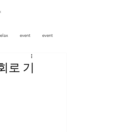
x
elax
event
event
대회로 기