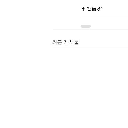
최근 게시물