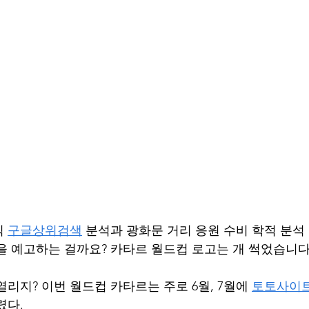
 
구글상위검색
 분석과 광화문 거리 응원 수비 학적 분석
을 예고하는 걸까요? 카타르 월드컵 로고는 개 썩었습니다
리지? 이번 월드컵 카타르는 주로 6월, 7월에 
토토사이
렸다.