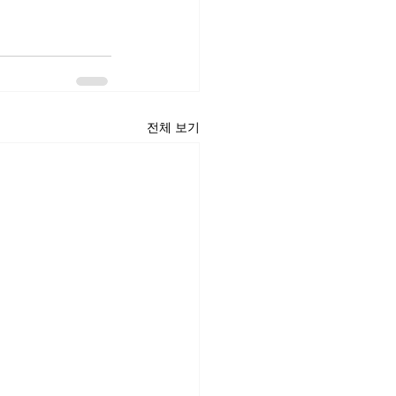
전체 보기