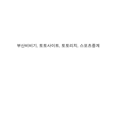
부산비비기, 토토사이트, 토토리치, 스포츠중계