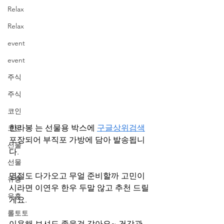
Relax
Relax
event
event
주식
주식
코인
한라봉 는 선물용 박스에 
구글상위검색
코인
포장되어 부직포 가방에 담아 발송됩니
선물
다.
선물
명절도 다가오고 무얼 준비할까 고민이
유흥
시라면 이연우 한우 두말 않고 추천 드릴
유흥
게요.
롤토토
이용해 보셔도 좋을것 같아요~ 건강관