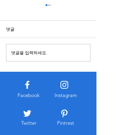
스포츠배당과 관련된 정보
복합기렌탈과 구
점 알아보기
국가와 지역에 따라 제도와 운
영 기준이 다를 수 있으므로 내
복합기를 사용할 
댓글
용을 접할 때에는 정보의 출처
렌탈과 구매 중 어
와 작성 시점을 함께 확인하는
합한지 먼저 비교하
것이 중요하다. 오래된 자료나
요하다. 구매는 장
댓글을 입력하세요.
확인되지 않은 게시물은 현재
경우 총비용이 낮아
기준과 다를 수 있으므로 공식
만 초기 비용이 크
적으로 공개된 자료를 함께 참
유지관리 부담이 발
고하는 습관이 도움이 된다. 또
다. 반면 복합기렌
한 관련 정보를 찾는 과정에서
출이 적고 일정한 
개인정보 입력이나 계정 로그
이용할 수 있다는 
Facebook
Instagram
인을 요구하는 경우에는 인터
대부분 유지보수와
넷 주소와
스가 포함되는 경우
리 부
Twitter
Pintrest