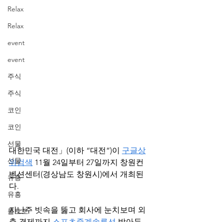
Relax
Relax
event
event
주식
주식
코인
코인
선물
대한민국 대전」(이하 “대전”)이 
구글상
선물
위검색
 11월 24일부터 27일까지 창원컨
벤션센터(경상남도 창원시)에서 개최된
유흥
다.
유흥
지난주 빗속을 뚫고 회사에 눈치보며 외
롤토토
출 결제까지 
스포츠중계솔루션
 받아두