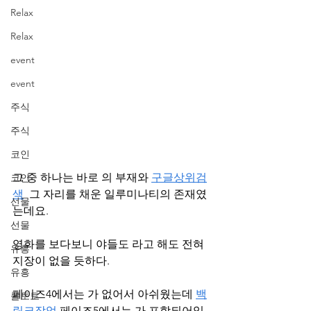
Relax
Relax
event
event
주식
주식
코인
그 중 하나는 바로 의 부재와 
구글상위검
코인
색
  그 자리를 채운 일루미나티의 존재였
선물
는데요.
선물
영화를 보다보니 야들도 라고 해도 전혀 
유흥
지장이 없을 듯하다.
유흥
페이즈4에서는 가 없어서 아쉬웠는데 
백
롤토토
링크작업
 페이즈5에서는 가 포함되어있