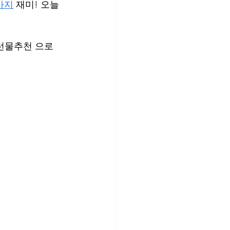
사지
 재미! 오늘
선물추천 으로 