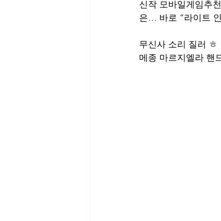
신작 모바일게임추천 
은… 바로 “라이트 
무신사 소리 질러 ㅎ
메종 마르지엘라 핸