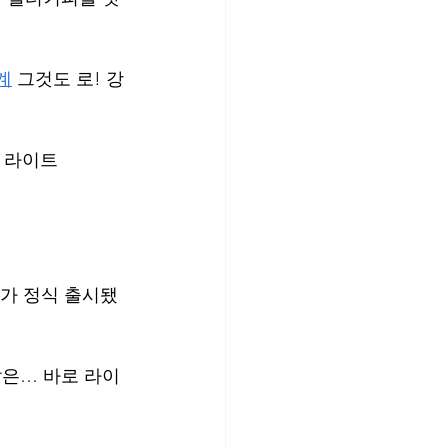
계
 그것도 로! 강
 라이트 
가 정식 출시됐
같은… 바로 라이