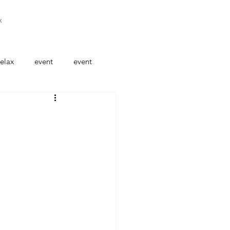
x
elax
event
event