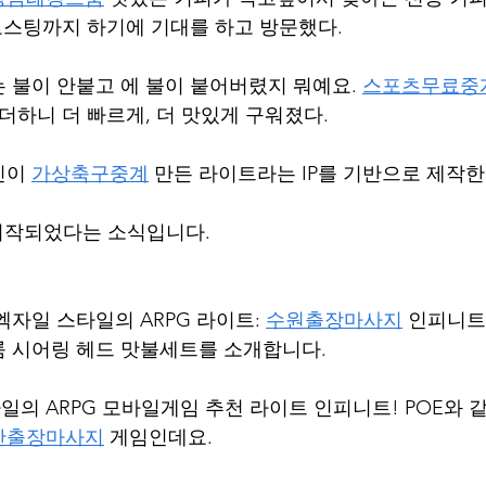
 로스팅까지 하기에 기대를 하고 방문했다.
 불이 안붙고 에 불이 붙어버렸지 뭐예요. 
스포츠무료중
더하니 더 빠르게, 더 맛있게 구워졌다.
이 
가상축구중계
 만든 라이트라는 IP를 기반으로 제작한
시작되었다는 소식입니다.
엑자일 스타일의 ARPG 라이트: 
수원출장마사지
 인피니트
 시어링 헤드 맛불세트를 소개합니다.
의 ARPG 모바일게임 추천 라이트 인피니트! POE와 
산출장마사지
 게임인데요.