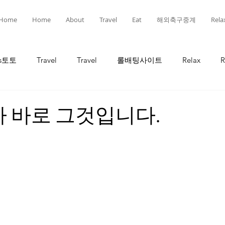
Home
Home
About
Travel
Eat
해외축구중계
Rela
ts토토
Travel
Travel
롤배팅사이트
Relax
R
인
선물
선물
유흥
유흥
롤토토
가 바로 그것입니다.