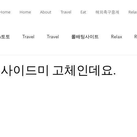
Home
Home
About
Travel
Eat
해외축구중계
Rela
ts토토
Travel
Travel
롤배팅사이트
Relax
R
인
선물
선물
유흥
유흥
롤토토
인사이드미 고체인데요.