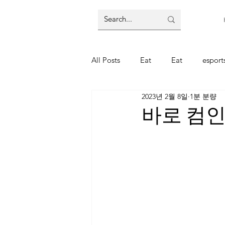
All Posts
Eat
Eat
espor
2023년 2월 8일
1분 분량
주식
주식
코인
코
바로 컴