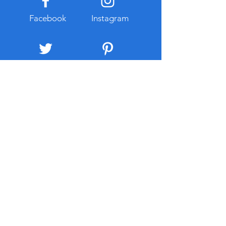
한 관련 정보를 찾는 과정에서
출이 적고 일정한 
개인정보 입력이나 계정 로그
이용할 수 있다는 
Facebook
Instagram
인을 요구하는 경우에는 인터
대부분 유지보수와
넷 주소와
스가 포함되는 경우
리 부
Twitter
Pintrest