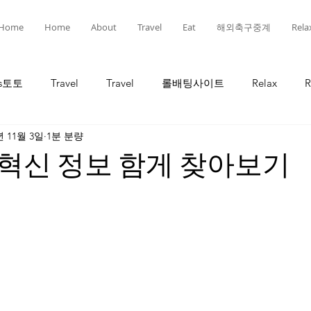
Home
Home
About
Travel
Eat
해외축구중계
Rela
ts토토
Travel
Travel
롤배팅사이트
Relax
R
년 11월 3일
1분 분량
인
선물
선물
유흥
유흥
롤토토
혁신 정보 함게 찾아보기