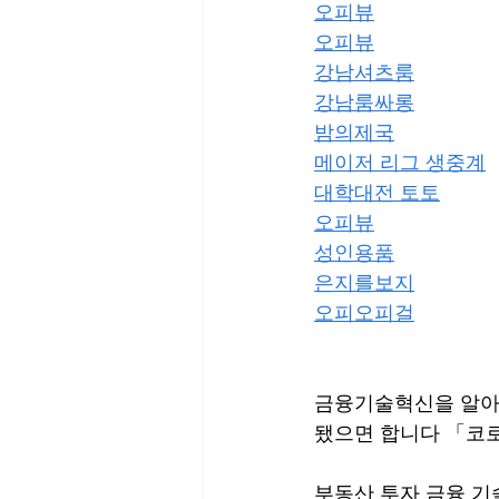
오피뷰
오피뷰
강남셔츠룸
강남룸싸롱
밤의제국
메이저 리그 생중계
대학대전 토토
오피뷰
성인용품
은지를보지
오피오피걸
금융기술혁신을 알아
됐으면 합니다 「코
부동산 투자 금융 기