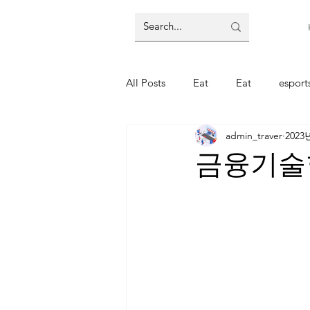
All Posts
Eat
Eat
espor
admin_traver
2023
주식
주식
코인
코
금융기술