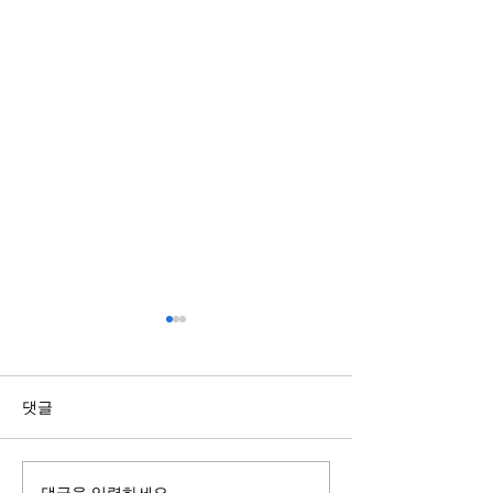
복합기렌탈과 구매의 차이
모니터링 기능이
점 알아보기
유
복합기를 사용할 계획이라면
온라인 서비스는 
댓글
렌탈과 구매 중 어떤 방식이 적
가 동시에 접속하기
합한지 먼저 비교하는 것이 중
스템 상태를 지속
요하다. 구매는 장기간 사용할
하는 과정이 중요하
댓글을 입력하세요.