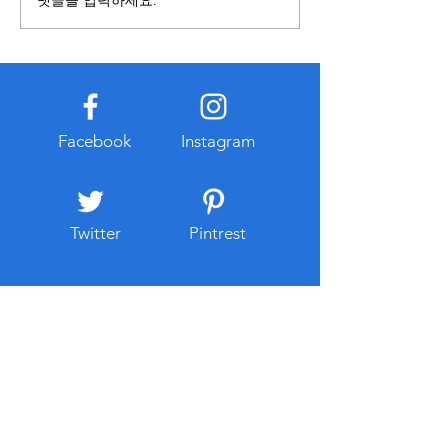
경우 총비용이 낮아질 수 있지
링 기능은 서버의 
만 초기 비용이 크고 고장이나
점검하고 오류 발생
유지관리 부담이 발생할 수 있
르게 확인하는 데 
다. 반면 복합기렌탈은 초기 지
다. 또한 평소와 
출이 적고 일정한 월 비용으로
시도나 반복적인 
이용할 수 있다는 특징이 있다.
감지하여 관리자가
Facebook
Instagram
대부분 유지보수와 점검 서비
있도록 돕는 역할도
스가 포함되는 경우가 많아 관
그러나 모든 위험
리 부
차단하는 것
Twitter
Pintrest