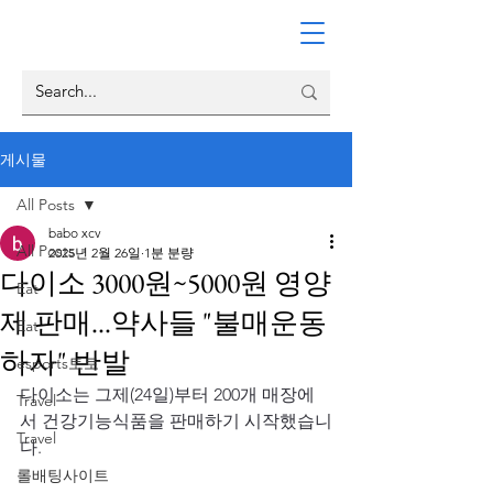
게시물
All Posts
babo xcv
All Posts
2025년 2월 26일
1분 분량
다이소 3000원~5000원 영양
Eat
제 판매...약사들 "불매운동
Eat
하자" 반발
esports토토
다이소는 그제(24일)부터 200개 매장에
Travel
서 건강기능식품을 판매하기 시작했습니
Travel
다.
롤배팅사이트