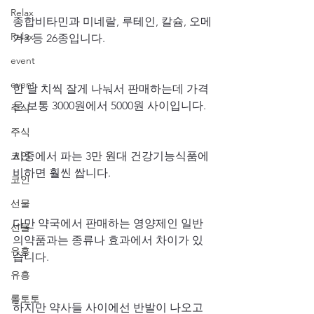
Relax
종합비타민과 미네랄, 루테인, 칼슘, 오메
Relax
가3 등 26종입니다.
event
event
한 달 치씩 잘게 나눠서 판매하는데 가격
은 보통 3000원에서 5000원 사이입니다.
주식
주식
코인
시중에서 파는 3만 원대 건강기능식품에 
비하면 훨씬 쌉니다.
코인
선물
다만 약국에서 판매하는 영양제인 일반
선물
의약품과는 종류나 효과에서 차이가 있
유흥
습니다.
유흥
롤토토
하지만 약사들 사이에선 반발이 나오고 