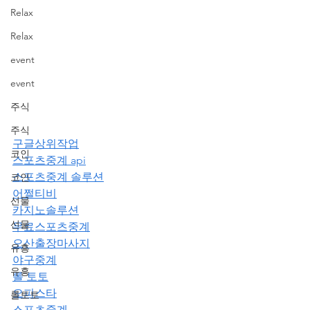
Relax
Relax
event
event
주식
주식
구글상위작업
코인
스포츠중계 api
스포츠중계 솔루션
코인
어쩔티비
선물
카지노솔루션
선물
무료스포츠중계
오산출장마사지
유흥
야구중계
유흥
롤 토토
오피스타
롤토토
스포츠중계