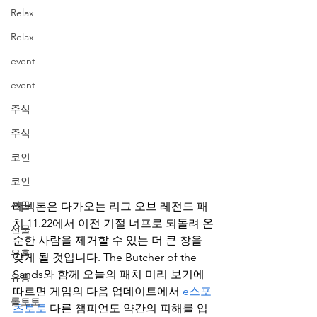
Relax
Relax
event
event
주식
주식
코인
코인
선물
레넥톤은 다가오는 리그 오브 레전드 패
치 11.22에서 이전 기절 너프로 되돌려 온
선물
순한 사람을 제거할 수 있는 더 큰 창을 
유흥
갖게 될 것입니다. The Butcher of the 
Sands와 함께 오늘의 패치 미리 보기에 
유흥
따르면 게임의 다음 업데이트에서 
e스포
롤토토
츠토토
 다른 챔피언도 약간의 피해를 입