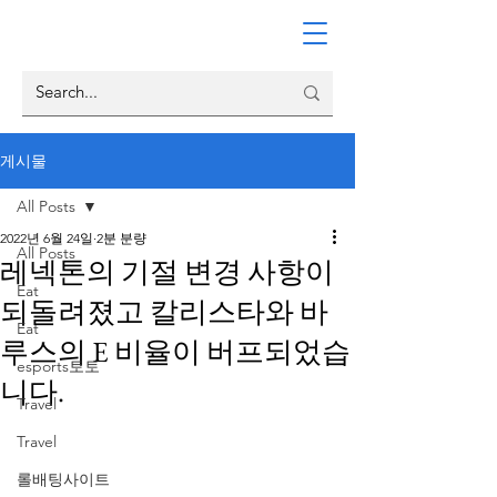
게시물
All Posts
2022년 6월 24일
2분 분량
All Posts
레넥톤의 기절 변경 사항이
Eat
되돌려졌고 칼리스타와 바
Eat
루스의 E 비율이 버프되었습
esports토토
니다.
Travel
Travel
롤배팅사이트