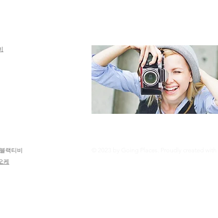
edit me. It’s easy. Just click “Edit Text”
me to add your own content and make 
font.
Read More
비
블랙티비
© 2023 by Going Places. Proudly created with
오케