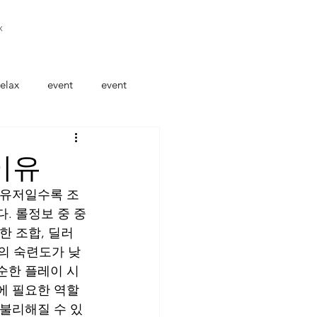
x
elax
event
event
이유
 유저일수록 조
. 롤정보 중 중
한 조합, 딜러
의 숙련도가 낮
순한 플레이 시
에 필요한 역할 
 불리해질 수 있