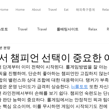
Home
Home
About
Travel
Eat
해외축구중계
Rela
ts토토
Travel
Travel
롤배팅사이트
Relax
R
분 분량
인
선물
선물
유흥
유흥
롤토토
서 챔피언 선택이 중요한 
 단계부터 이미 전략이 시작된다. 롤게임방법을 잘 아는
픽을 진행하며, 단순히 좋아하는 챔피언만 고집하지 않는다
합의 밸런스와 상대 조합에 대한 대응력이다. 탱커가 부족
합은 운영 난이도가 급격히 상승한다. 
bj롤토토
 또한 자신
 라인전에서부터 손해를 보기 쉽다. 챔피언 숙련도는 단
 판단 능력이 중요하다. 롤게임에서는 안정적인 픽과 팀
 핵심 요소이며, 이를 무시하면 게임이 시작되기도 전에