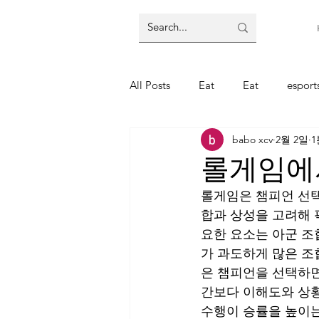
All Posts
Eat
Eat
espor
babo xcv
2월 2일
1
주식
주식
코인
코
롤게임에
롤게임은 챔피언 선택
합과 상성을 고려해 
요한 요소는 아군 조
가 과도하게 많은 조
은 챔피언을 선택하면
간보다 이해도와 상황
수행이 승률을 높이는