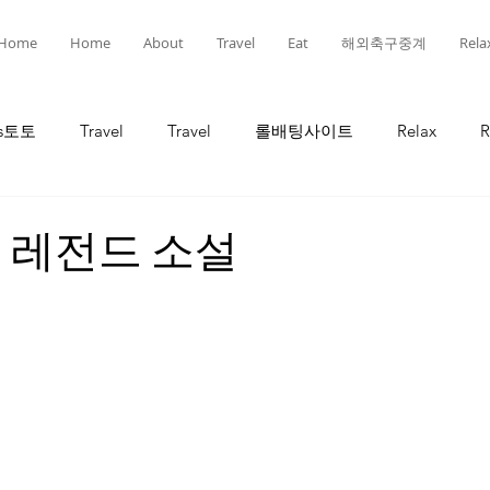
Home
Home
About
Travel
Eat
해외축구중계
Rela
ts토토
Travel
Travel
롤배팅사이트
Relax
R
인
선물
선물
유흥
유흥
롤토토
 레전드 소설