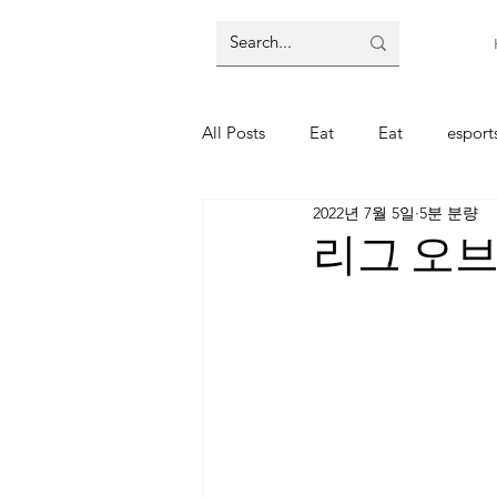
All Posts
Eat
Eat
espor
2022년 7월 5일
5분 분량
주식
주식
코인
코
리그 오브