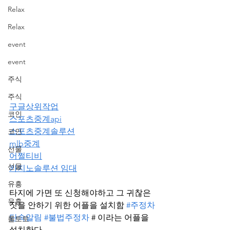
Relax
Relax
event
event
주식
주식
구글상위작업
코인
스포츠중계api
스포츠중계솔루션
코인
mlb중계
선물
어쩔티비
선물
카지노솔루션 임대
유흥
타지에 가면 또 신청해야하고 그 귀찮은 
유흥
짓을 안하기 위한 어플을 설치함 
#주정차
단속알림
#불법주정차
 # 이라는 어플을 
롤토토
설치한다.