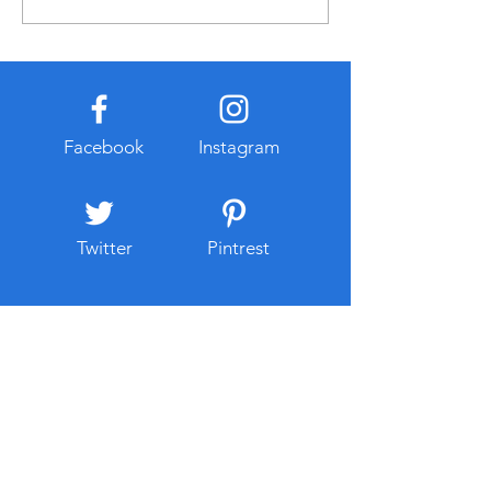
경우 총비용이 낮아질 수 있지
링 기능은 서버의 
만 초기 비용이 크고 고장이나
점검하고 오류 발생
유지관리 부담이 발생할 수 있
르게 확인하는 데 
다. 반면 복합기렌탈은 초기 지
다. 또한 평소와 
출이 적고 일정한 월 비용으로
시도나 반복적인 
이용할 수 있다는 특징이 있다.
감지하여 관리자가
Facebook
Instagram
대부분 유지보수와 점검 서비
있도록 돕는 역할도
스가 포함되는 경우가 많아 관
그러나 모든 위험
리 부
차단하는 것
Twitter
Pintrest