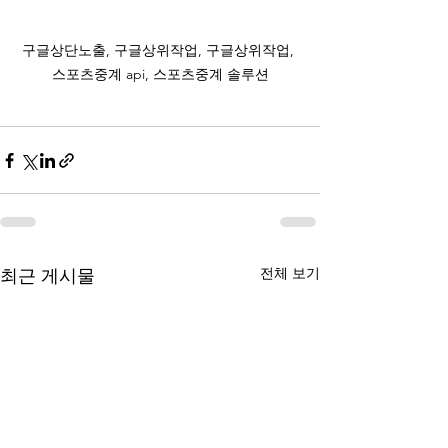
구글상단노출, 구글상위작업, 구글상위작업, 
스포츠중계 api, 스포츠중계 솔루션
전체 보기
최근 게시물