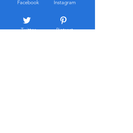
개인정보 입력이나 계정 로그
이용할 수 있다는 
Facebook
Instagram
인을 요구하는 경우에는 인터
대부분 유지보수와
넷 주소와
스가 포함되는 경우
리 부
Twitter
Pintrest