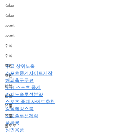
Relax
Relax
event
event
주식
주식
코인
구글 상위노출
스포츠중계사이트제작
코인
해외축구무료
선물
무료 스포츠 중계
카지노솔루션분양
선물
스포츠 중계 사이트추천
유흥
강남레깅스룸
유흥
토토솔루션제작
풀싸롱
롤토토
성인용품