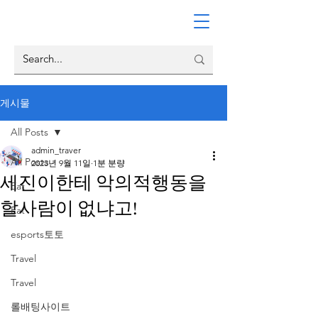
게시물
All Posts
admin_traver
All Posts
2023년 9월 11일
1분 분량
세진이한테 악의적행동을
Eat
할사람이 없냐고!
Eat
esports토토
Travel
Travel
롤배팅사이트