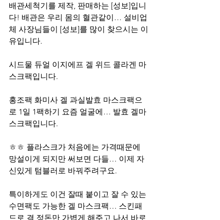
배관세척기를 제작, 판매하는 [성보]입니
다! 배관은 우리 몸의 혈관같이… 설비업
체 사장님들이 [성보]를 많이 찾으시는 이
유입니다.
시드물 듀얼 이지에프 겔 위드 콜라겐 마
스크팩입니다.
홍조팩 화미사 겔 과실발효 마스크팩으
로 1일 1팩하기 요즘 얼굴에… 발효 겔마
스크팩입니다.
ㅎㅎ 플라스크가 처음에는 가격때문에 
망설이게 되지만 써보면 다들… 이제 자
신있게 텀블러로 바꿔주려구요.
특이하게도 이건 잘때 붙이고 잘 수 있는 
수면팩도 가능한 겔 마스크팩… 스킨패
드로 결 정돈만 가볍게 해주고 나서 바로 