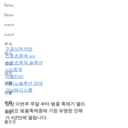
Relax
Relax
event
event
주식
구글상위작업
주식
스포츠중계 api
스포츠중계 솔루션
코인
mlb중계
코인
어쩔티비
선물
카지노솔루션 임대
강남레깅스룸
선물
유흥
당장 이번주 주말 부터 벚꽃 축제가 열리
는데요 벚꽃축제중에 가장 유명한 진해 
유흥
가 4년만에 열립니다.
롤토토