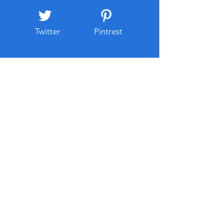
스가 포함되는 경우가 많아 관
그러나 모든 위험
리 부
차단하는 것
Twitter
Pintrest