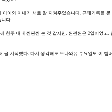
 아이와 아내가 서로 잘 지켜주었습니다. 근태기록을 못
습니다.
께 한주 내내 짠짠짠 논 것 같지만, 짠짠짠은 2일이었고, 
터 을 시작했다. 다시 생각해도 토나와유 수요일도 이 햄버