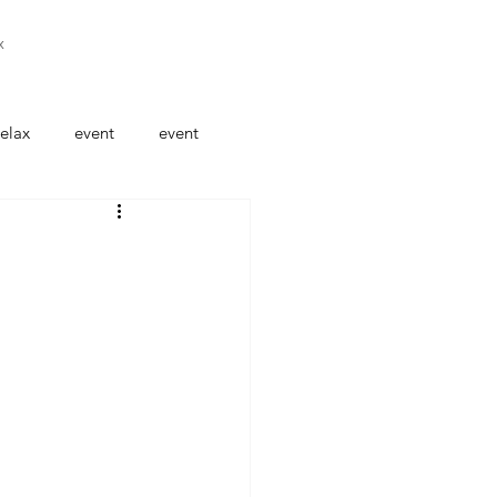
x
elax
event
event