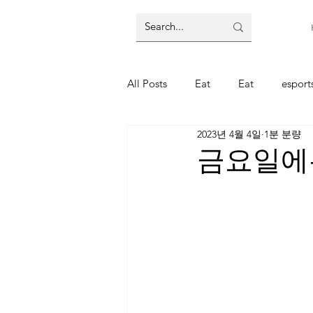
All Posts
Eat
Eat
espor
2023년 4월 4일
1분 분량
주식
주식
코인
코
금요일에