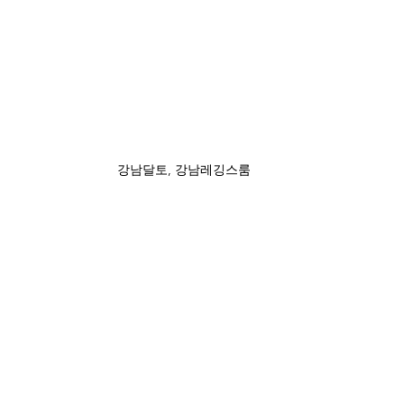
강남달토, 강남레깅스룸