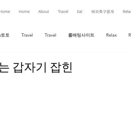
Home
Home
About
Travel
Eat
해외축구중계
Rela
ts토토
Travel
Travel
롤배팅사이트
Relax
R
인
선물
선물
유흥
유흥
롤토토
는 갑자기 잡힌