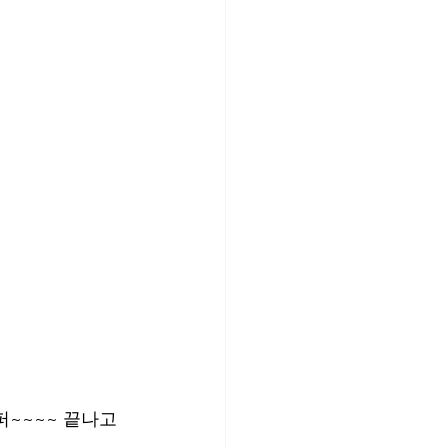
~~~ 끝나고 