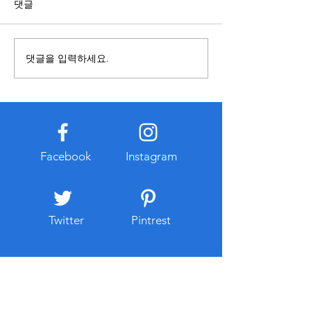
영 기준이 다를 수 있으므로 내
복합기를 사용할 
댓글
용을 접할 때에는 정보의 출처
렌탈과 구매 중 어
와 작성 시점을 함께 확인하는
합한지 먼저 비교하
것이 중요하다. 오래된 자료나
요하다. 구매는 장
댓글을 입력하세요.
확인되지 않은 게시물은 현재
경우 총비용이 낮아
기준과 다를 수 있으므로 공식
만 초기 비용이 크
적으로 공개된 자료를 함께 참
유지관리 부담이 발
고하는 습관이 도움이 된다. 또
다. 반면 복합기렌
한 관련 정보를 찾는 과정에서
출이 적고 일정한 
개인정보 입력이나 계정 로그
이용할 수 있다는 
Facebook
Instagram
인을 요구하는 경우에는 인터
대부분 유지보수와
넷 주소와
스가 포함되는 경우
리 부
Twitter
Pintrest