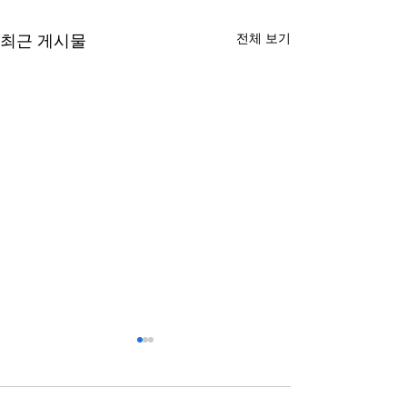
전체 보기
최근 게시물
스포츠배당과 관련된 정보
복합기렌탈과 구
점 알아보기
국가와 지역에 따라 제도와 운