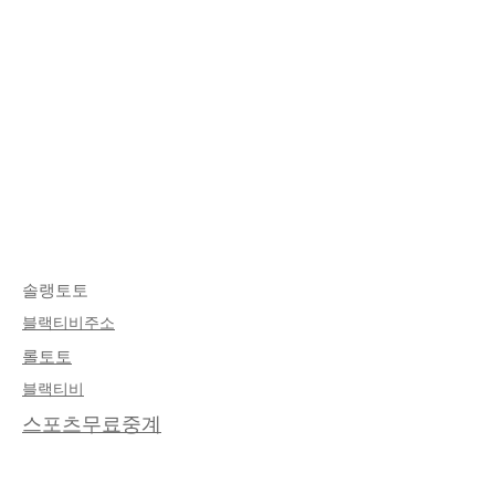
솔랭토토
​블랙티비주소
롤토토
​블랙티비
스포츠무료중계
About Me