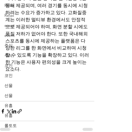
Relax
통해 제공되며, 여러 경기를 동시에 시청
하려는 수요가 증가하고 있다. 고화질중
Relax
계는 이러한 멀티뷰 환경에서도 안정적
event
으로 제공되어야 하며, 화면 분할 시에도 
품질 저하가 없어야 한다. 또한 국내해외
event
스포츠를 동시에 제공하는 플랫폼은 다
주식
양한 리그를 한 화면에서 비교하며 시청
할 수 있도록 기능을 확장하고 있다. 이러
주식
한 기능은 사용자 편의성을 크게 높이는 
코인
요소다.
짱구스포츠
스포츠중계
실시간
코인
스포츠중계
토토갤
먹튀갤
블랙티비
블
랙티비
블랙티비
 카지노솔루션 토토솔루
선물
션
선물
유흥
유흥
롤토토