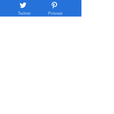
복잡한 검색 과정을 거치지 않
넷 주소와
고 필요한 사이
Twitter
Pintrest
솔랭토토