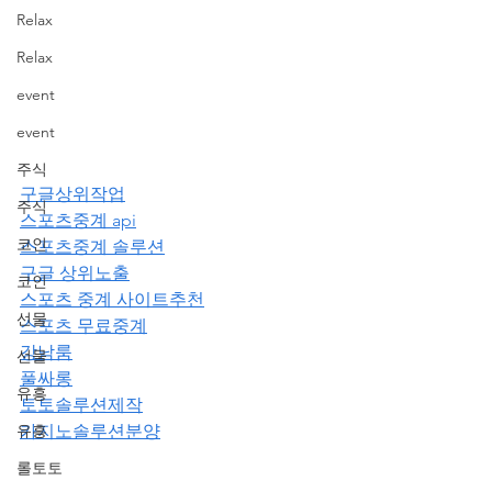
Relax
Relax
event
event
주식
구글상위작업
주식
스포츠중계 api
코인
스포츠중계 솔루션
구글 상위노출
코인
스포츠 중계 사이트추천
선물
스포츠 무료중계
강남룸
선물
풀싸롱
유흥
토토솔루션제작
유흥
카지노솔루션분양
롤토토