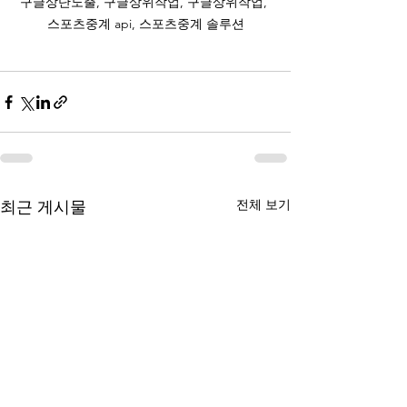
구글상단노출, 구글상위작업, 구글상위작업, 
스포츠중계 api, 스포츠중계 솔루션
전체 보기
최근 게시물