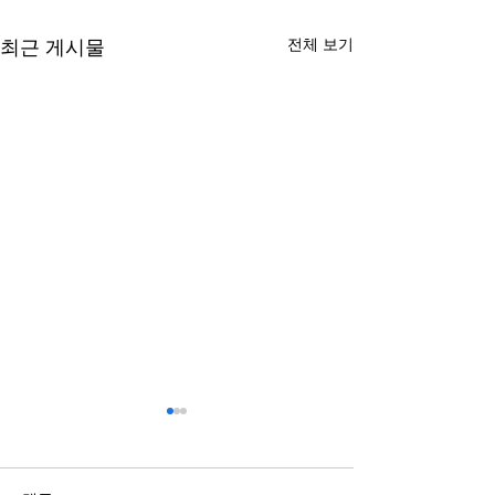
전체 보기
최근 게시물
스포츠배당과 관련된 정보
복합기렌탈과 구
점 알아보기
국가와 지역에 따라 제도와 운