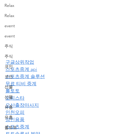
Relax
Relax
event
event
주식
주식
구글상위작업
코인
스포츠중계 api
스포츠중계 솔루션
코인
무료 티비 중계
선물
롤토토
선물
오피스타
오산출장마사지
유흥
인천오피
유흥
성인용품
스포츠중계
롤토토
토토솔루션 분양