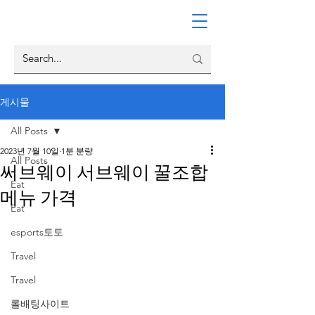
게시물
All Posts
2023년 7월 10일
1분 분량
All Posts
써브웨이 서브웨이 꿀조합
Eat
메뉴 가격
Eat
esports토토
Travel
Travel
롤배팅사이트