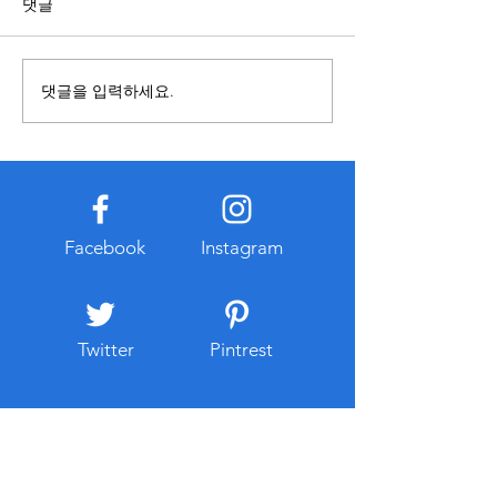
영 기준이 다를 수 있으므로 내
복합기를 사용할 
댓글
용을 접할 때에는 정보의 출처
렌탈과 구매 중 어
와 작성 시점을 함께 확인하는
합한지 먼저 비교하
것이 중요하다. 오래된 자료나
요하다. 구매는 장
댓글을 입력하세요.
확인되지 않은 게시물은 현재
경우 총비용이 낮아
기준과 다를 수 있으므로 공식
만 초기 비용이 크
적으로 공개된 자료를 함께 참
유지관리 부담이 발
고하는 습관이 도움이 된다. 또
다. 반면 복합기렌
한 관련 정보를 찾는 과정에서
출이 적고 일정한 
개인정보 입력이나 계정 로그
이용할 수 있다는 
Facebook
Instagram
인을 요구하는 경우에는 인터
대부분 유지보수와
넷 주소와
스가 포함되는 경우
리 부
Twitter
Pintrest