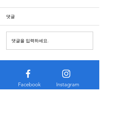
점 알아보기
유
복합기를 사용할 계획이라면
온라인 서비스는 
댓글
렌탈과 구매 중 어떤 방식이 적
가 동시에 접속하기
합한지 먼저 비교하는 것이 중
스템 상태를 지속
요하다. 구매는 장기간 사용할
하는 과정이 중요하
댓글을 입력하세요.
경우 총비용이 낮아질 수 있지
링 기능은 서버의 
만 초기 비용이 크고 고장이나
점검하고 오류 발생
유지관리 부담이 발생할 수 있
르게 확인하는 데 
다. 반면 복합기렌탈은 초기 지
다. 또한 평소와 
출이 적고 일정한 월 비용으로
시도나 반복적인 
이용할 수 있다는 특징이 있다.
감지하여 관리자가
Facebook
Instagram
대부분 유지보수와 점검 서비
있도록 돕는 역할도
스가 포함되는 경우가 많아 관
그러나 모든 위험
리 부
차단하는 것
Twitter
Pintrest