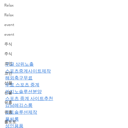
Relax
Relax
event
event
주식
주식
코인
구글 상위노출
스포츠중계사이트제작
코인
해외축구무료
선물
무료 스포츠 중계
카지노솔루션분양
선물
스포츠 중계 사이트추천
유흥
강남레깅스룸
유흥
토토솔루션제작
풀싸롱
롤토토
성인용품