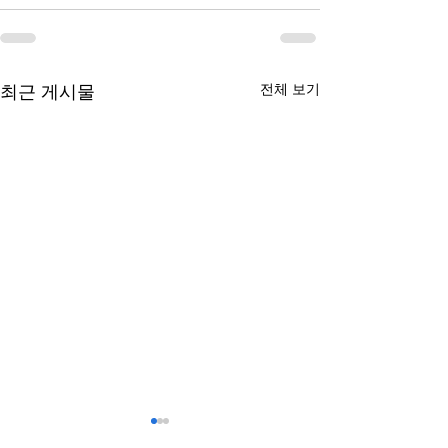
전체 보기
최근 게시물
복합기렌탈과 구매의 차이
모니터링 기능이