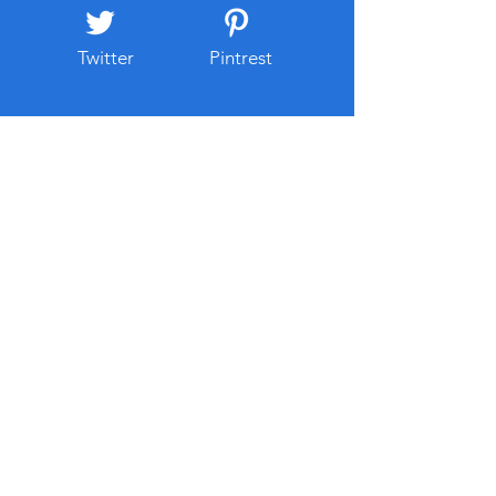
넷 주소와
스가 포함되는 경우
리 부
Twitter
Pintrest
솔랭토토