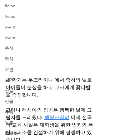
Relax
Relax
event
event
주식
주식
코인
새 학기는 우크라이나 에서 축하의 날로 
코인
아이들이 분장을 하고 교사에게 꽃다발
선물
을 증정합니다.
선물
그러나 러시아의 침공은 행복한 날에 그
유흥
림자를 드리웠다. 
백링크작업
 이제 전국
유흥
의 교육 시설은 재학생을 위한 벙커와 폭
탄 대피소를 건설하기 위해 경쟁하고 있
롤토토
습니다.