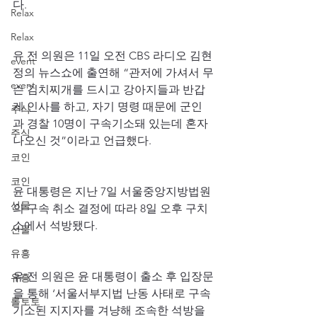
다.
Relax
Relax
유 전 의원은 11일 오전 CBS 라디오 김현
event
정의 뉴스쇼에 출연해 “관저에 가셔서 무
event
슨 김치찌개를 드시고 강아지들과 반갑
게 인사를 하고, 자기 명령 때문에 군인
주식
과 경찰 10명이 구속기소돼 있는데 혼자 
주식
나오신 것”이라고 언급했다.
코인
코인
윤 대통령은 지난 7일 서울중앙지방법원
선물
의 구속 취소 결정에 따라 8일 오후 구치
소에서 석방됐다.
선물
유흥
유 전 의원은 윤 대통령이 출소 후 입장문
유흥
을 통해 ‘서울서부지법 난동 사태로 구속
롤토토
기소된 지지자를 겨냥해 조속한 석방을 