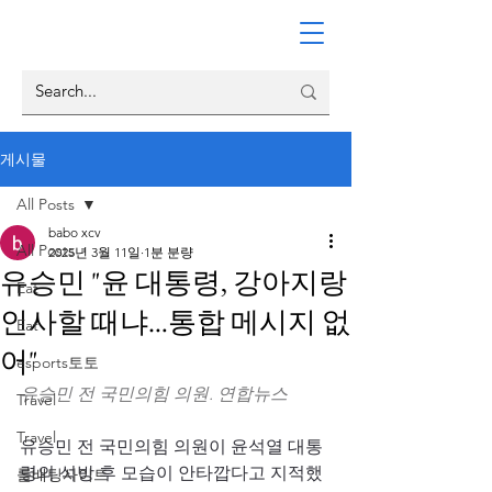
게시물
All Posts
babo xcv
All Posts
2025년 3월 11일
1분 분량
유승민 "윤 대통령, 강아지랑
Eat
인사할 때냐…통합 메시지 없
Eat
어"
esports토토
유승민 전 국민의힘 의원. 연합뉴스
Travel
Travel
유승민 전 국민의힘 의원이 윤석열 대통
령의 석방 후 모습이 안타깝다고 지적했
롤배팅사이트