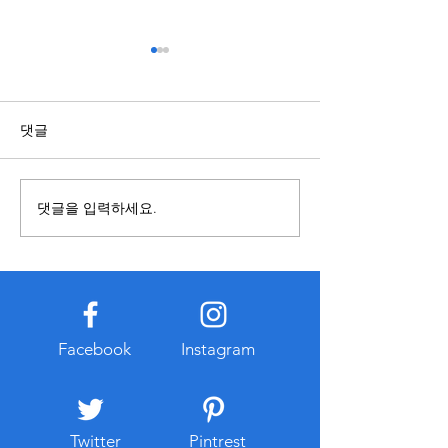
스포츠배당과 관련된 정보
복합기렌탈과 구
점 알아보기
국가와 지역에 따라 제도와 운
영 기준이 다를 수 있으므로 내
복합기를 사용할 
댓글
용을 접할 때에는 정보의 출처
렌탈과 구매 중 어
와 작성 시점을 함께 확인하는
합한지 먼저 비교하
것이 중요하다. 오래된 자료나
요하다. 구매는 장
댓글을 입력하세요.
확인되지 않은 게시물은 현재
경우 총비용이 낮아
기준과 다를 수 있으므로 공식
만 초기 비용이 크
적으로 공개된 자료를 함께 참
유지관리 부담이 발
고하는 습관이 도움이 된다. 또
다. 반면 복합기렌
한 관련 정보를 찾는 과정에서
출이 적고 일정한 
개인정보 입력이나 계정 로그
이용할 수 있다는 
Facebook
Instagram
인을 요구하는 경우에는 인터
대부분 유지보수와
넷 주소와
스가 포함되는 경우
리 부
Twitter
Pintrest