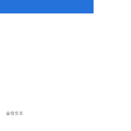
솔랭토토
​블랙티비주소
롤토토