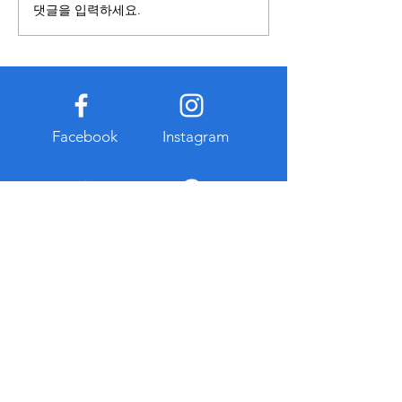
것이 중요하다. 오래된 자료나
요하다. 구매는 장
댓글을 입력하세요.
확인되지 않은 게시물은 현재
경우 총비용이 낮아
기준과 다를 수 있으므로 공식
만 초기 비용이 크
적으로 공개된 자료를 함께 참
유지관리 부담이 발
고하는 습관이 도움이 된다. 또
다. 반면 복합기렌
한 관련 정보를 찾는 과정에서
출이 적고 일정한 
개인정보 입력이나 계정 로그
이용할 수 있다는 
Facebook
Instagram
인을 요구하는 경우에는 인터
대부분 유지보수와
넷 주소와
스가 포함되는 경우
리 부
Twitter
Pintrest