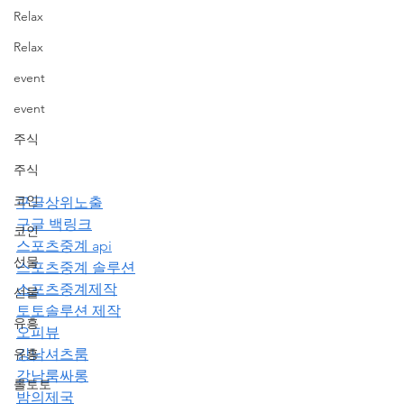
Relax
Relax
event
event
주식
주식
코인
구글상위노출
구글 백링크
코인
스포츠중계 api
선물
스포츠중계 솔루션
스포츠중계제작
선물
토토솔루션 제작
유흥
오피뷰
유흥
강남셔츠룸
강남룸싸롱
롤토토
밤의제국