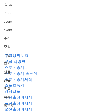
Relax
Relax
event
event
주식
주식
코인
구글상위노출
구글 백링크
코인
스포츠중계 api
선물
스포츠중계 솔루션
스포츠중계제작
선물
스포츠중계
유흥
강남달토
유흥
수원출장마사지
동탄출장마사지
롤토토
오산출장마사지