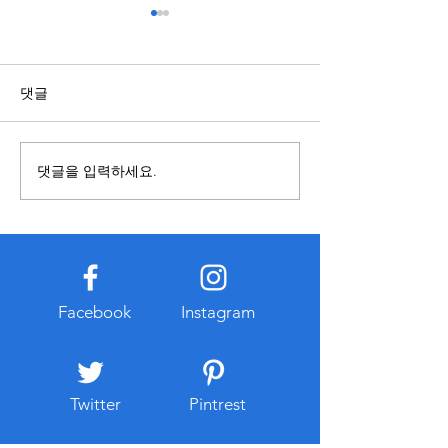
스포츠배당과 관련된 정보
복합기렌탈과 구
점 알아보기
국가와 지역에 따라 제도와 운
영 기준이 다를 수 있으므로 내
복합기를 사용할 
댓글
용을 접할 때에는 정보의 출처
렌탈과 구매 중 어
와 작성 시점을 함께 확인하는
합한지 먼저 비교하
것이 중요하다. 오래된 자료나
요하다. 구매는 장
댓글을 입력하세요.
확인되지 않은 게시물은 현재
경우 총비용이 낮아
기준과 다를 수 있으므로 공식
만 초기 비용이 크
적으로 공개된 자료를 함께 참
유지관리 부담이 발
고하는 습관이 도움이 된다. 또
다. 반면 복합기렌
한 관련 정보를 찾는 과정에서
출이 적고 일정한 
개인정보 입력이나 계정 로그
이용할 수 있다는 
Facebook
Instagram
인을 요구하는 경우에는 인터
대부분 유지보수와
넷 주소와
스가 포함되는 경우
리 부
Twitter
Pintrest