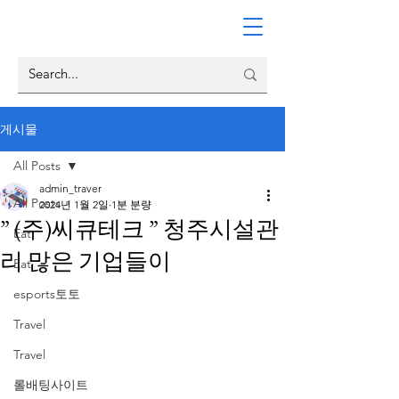
게시물
All Posts
admin_traver
All Posts
2024년 1월 2일
1분 분량
” (주)씨큐테크 ” 청주시설관
Eat
리 많은 기업들이
Eat
esports토토
Travel
Travel
롤배팅사이트