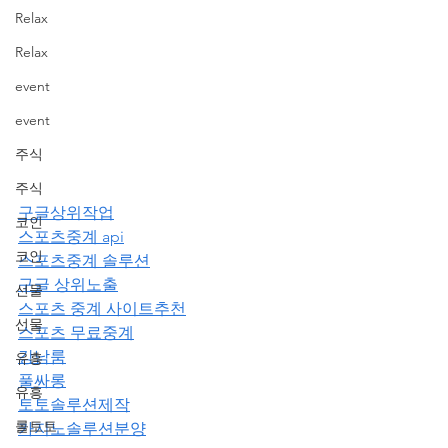
Relax
Relax
event
event
주식
주식
구글상위작업
코인
스포츠중계 api
코인
스포츠중계 솔루션
구글 상위노출
선물
스포츠 중계 사이트추천
선물
스포츠 무료중계
강남룸
유흥
풀싸롱
유흥
토토솔루션제작
롤토토
카지노솔루션분양