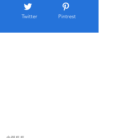
넷 주소와
스가 포함되는 경우
리 부
Twitter
Pintrest
솔랭토토