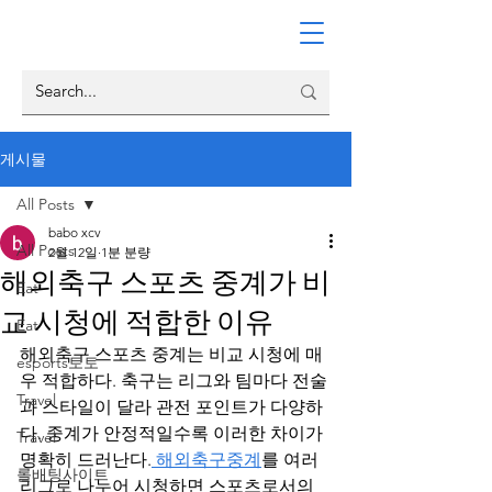
게시물
All Posts
babo xcv
All Posts
2월 12일
1분 분량
해외축구 스포츠 중계가 비
Eat
교 시청에 적합한 이유
Eat
해외축구 스포츠 중계는 비교 시청에 매
esports토토
우 적합하다. 축구는 리그와 팀마다 전술
Travel
과 스타일이 달라 관전 포인트가 다양하
다. 중계가 안정적일수록 이러한 차이가 
Travel
명확히 드러난다.
 해외축구중계
를 여러 
롤배팅사이트
리그로 나누어 시청하면 스포츠로서의 