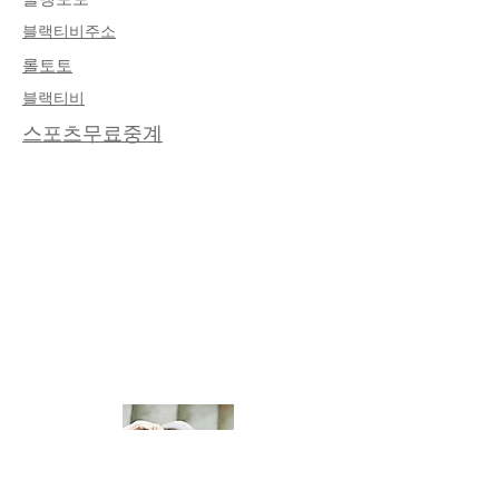
​블랙티비주소
롤토토
​블랙티비
스포츠무료중계
About Me
I'm a paragraph. Click here to add your
own text and edit me. It’s easy. Just click
“Edit Text” or double click me to add
your own content and make changes to
the font.
Read More