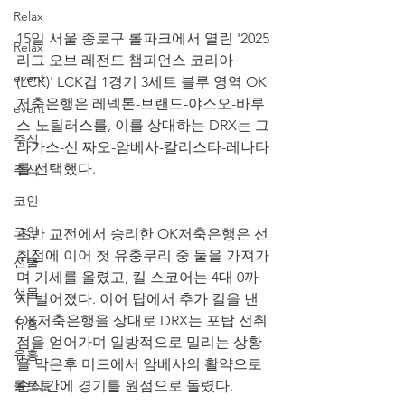
Relax
15일 서울 종로구 롤파크에서 열린 '2025 
Relax
리그 오브 레전드 챔피언스 코리아
event
(LCK)' LCK컵 1경기 3세트 블루 영역 OK
저축은행은 레넥톤-브랜드-야스오-바루
event
스-노틸러스를, 이를 상대하는 DRX는 그
주식
라가스-신 짜오-암베사-칼리스타-레나타
를 선택했다.
주식
코인
코인
초반 교전에서 승리한 OK저축은행은 선
취점에 이어 첫 유충무리 중 둘을 가져가
선물
며 기세를 올렸고, 킬 스코어는 4대 0까
선물
지 벌어졌다. 이어 탑에서 추가 킬을 낸 
OK저축은행을 상대로 DRX는 포탑 선취
유흥
점을 얻어가며 일방적으로 밀리는 상황
유흥
을 막은후 미드에서 암베사의 활약으로 
롤토토
순식간에 경기를 원점으로 돌렸다.