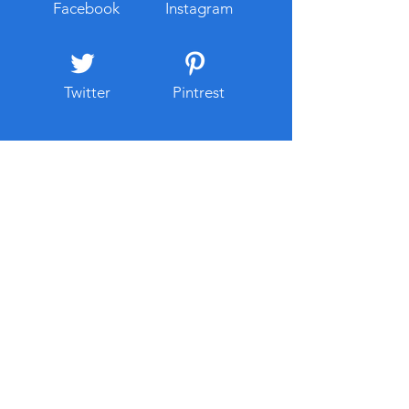
보를 한곳에 정리하여 제공하
개인정보 입력이나
Facebook
Instagram
는 형태로 운영되며 이용자는
인을 요구하는 경
복잡한 검색 과정을 거치지 않
넷 주소와
고 필요한 사이
Twitter
Pintrest