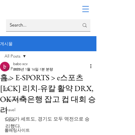
게시물
All Posts
babo xcv
All Posts
2025년 1월 16일
1분 분량
홈 > E-SPORTS > e스포츠
Eat
[LCK] 리치-유칼 활약 DRX,
Eat
OK저축은행 잡고 컵 대회 승
esports토토
리
Travel
DRX가 세트도, 경기도 모두 역전으로 승
Travel
리했다.
롤배팅사이트