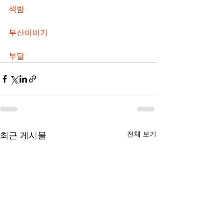
섹밤
부산비비기
부달
전체 보기
최근 게시물