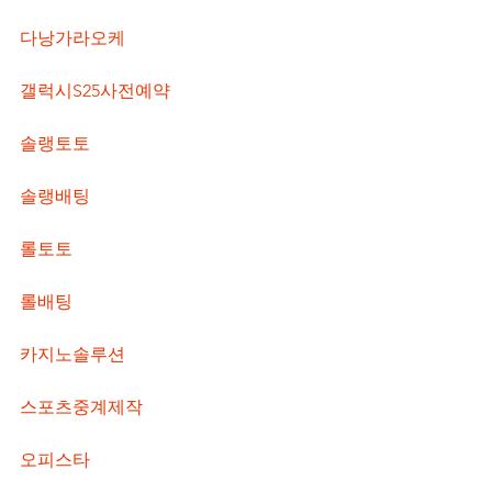
다낭가라오케
갤럭시S25사전예약
솔랭토토
솔랭배팅
롤토토
롤배팅
카지노솔루션
스포츠중계제작
오피스타