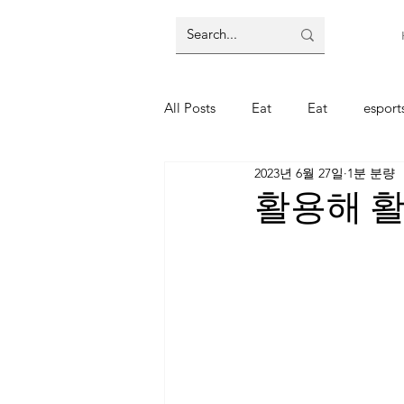
All Posts
Eat
Eat
espor
2023년 6월 27일
1분 분량
주식
주식
코인
코
활용해 활