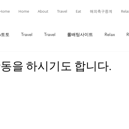
Home
Home
About
Travel
Eat
해외축구중계
Rela
ts토토
Travel
Travel
롤배팅사이트
Relax
R
인
선물
선물
유흥
유흥
롤토토
동을 하시기도 합니다.