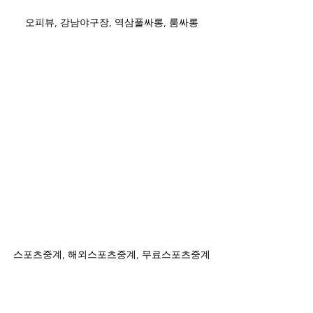
오피뷰, 강남야구장, 역삼풀싸롱, 룸싸롱
스포츠중계, 해외스포츠중계, 무료스포츠중계