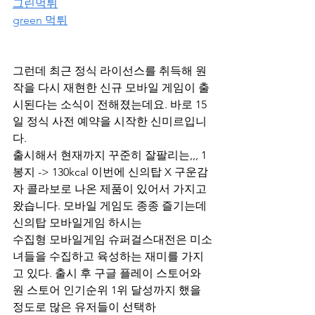
그린먹튀
green 먹튀
그런데 최근 정식 라이선스를 취득해 원
작을 다시 재현한 신규 모바일 게임이 출
시된다는 소식이 전해졌는데요. 바로 15
일 정식 사전 예약을 시작한 신미르입니
다.
출시해서 현재까지 꾸준히 잘팔리는,,, 1
봉지 -> 130kcal 이번에 신의탑 X 구운감
자 콜라보로 나온 제품이 있어서 가지고 
왔습니다. 모바일 게임도 종종 즐기는데 
신의탑 모바일게임 하시는
수집형 모바일게임 슈퍼걸스대전은 미소
녀들을 수집하고 육성하는 재미를 가지
고 있다. 출시 후 구글 플레이 스토어와 
원 스토어 인기순위 1위 달성까지 했을 
정도로 많은 유저들이 선택하