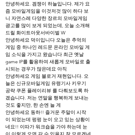
안녕하세요. 겜쟁이 하늘입니다. 제가 요
즘 모바일게임을 이것저것 많이 하다 보
니 자연스레 다양한 장르의 모바일게임 
광고를 많이 보게 되었는데, 오늘 소개해 
드릴 화이트아웃서바이벌 W
안녕하세요 덕이입니다 오늘은 추억의 
게임 중 하나인 레드문 온라인 모바일 게
임 소식을 가지고 왔습니다 최근 옛날 
game IP를 활용하여 새롭게 모바일로 출
시되는 경우가 많은데요 아직
안녕하세요 게임 블로거 재현입니다. 오
늘은 신규모바일게임 유령기사 키우기 
공략 쿠폰 플레이리뷰 를 다뤄보도록 하
겠습니다. 저는 연말을 행복하게 보내는 
것도 좋지만, 한 손엔 늘 게
안녕하세요 동하!! 즐거운 주말이 시작
이 되었는데 펑펑 눈이 오고 있는 상황이
네요!! 이따가 워크숍을 가야 하는데 눈
이 이렇게 오면 갈 수 있을지 잘 모르겠네