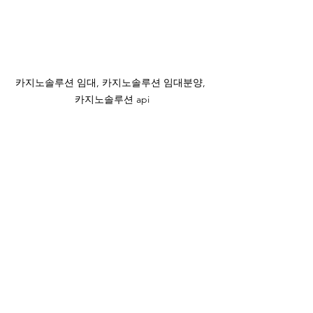
카지노솔루션 임대, 카지노솔루션 임대분양, 
카지노솔루션 api