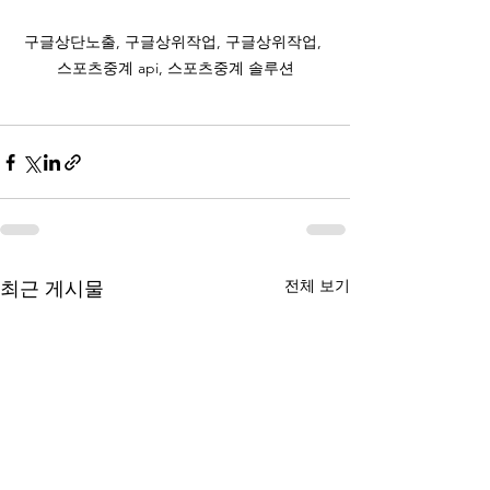
구글상단노출, 구글상위작업, 구글상위작업, 
스포츠중계 api, 스포츠중계 솔루션
전체 보기
최근 게시물