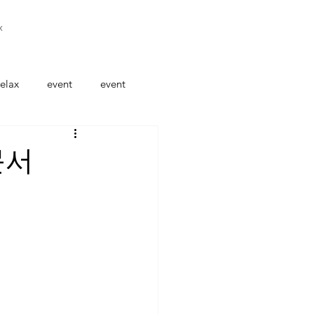
x
elax
event
event
문서