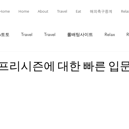
Home
Home
About
Travel
Eat
해외축구중계
Rela
ts토토
Travel
Travel
롤배팅사이트
Relax
R
인
선물
선물
유흥
유흥
롤토토
oL 프리시즌에 대한 빠른 입