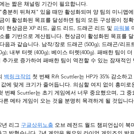
에는 짧은 채널링 기간이 필요합니다. 
 "충분히 뒤쳐져" 있을 때만 활성화되며 양 팀의 미니맵
상금이 활성화된 목표를 달성하면 팀의 모든 구성원이 정확
이 현상금은 XP 리드, 골드 리드, 드래곤 리드 및 
파워볼
요소를 기반으로 계산됩니다. 현상금이 활성화된 목표를 
다음과 같습니다. 남작/장로 드래곤 (500g); 드래곤/리프
250g); 내부 터렛 (400g); 베이스 터렛(400g). 패배한 팀이
지 추가로 증가하여 패배한 팀이 역전할 수 있는 잠재적인
의 
백링크작업
 첫 번째 Rift Scuttler는 HP가 35% 감소하
은 값에 맞게 크기가 줄어듭니다. 의심할 여지 없이 흥미로
 번째 Scuttler는 초기 게임에서 너무 중요했으며, 그
 다른 메타 게임이 오는 것을 분명히 목격하게 될 것입니다
2년 리그 
구글상위노출
 오브 레전드 월드 챔피언십이 북미
고 밝혔습니다. 7년 계약은 월요일 라이엇 게임즈의 발