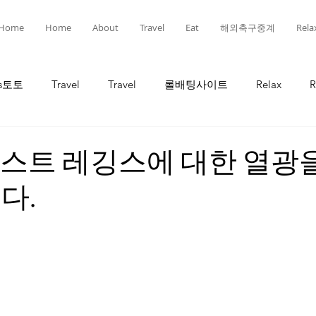
Home
Home
About
Travel
Eat
해외축구중계
Rela
ts토토
Travel
Travel
롤배팅사이트
Relax
R
인
선물
선물
유흥
유흥
롤토토
베스트 레깅스에 대한 열광
다.