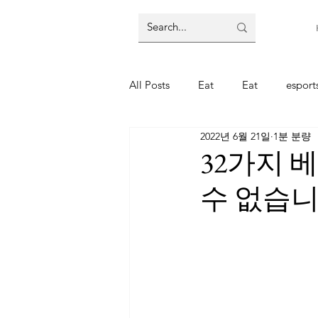
All Posts
Eat
Eat
espor
2022년 6월 21일
1분 분량
주식
주식
코인
코
32가지 
수 없습니