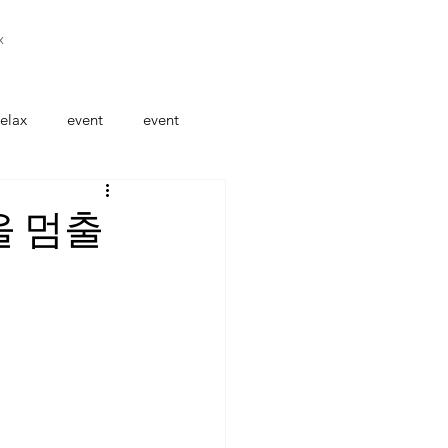
x
elax
event
event
을 멈출