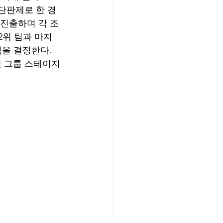
단판제로 한 경
 진출하며 각 조
2위 팀과 마지
을 결정한다. 
 그룹 스테이지 