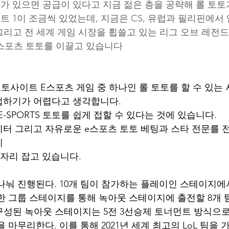
 있으면 공급이 있다고 지금 젊은 층을 공략해 롤 토토
 1이 조금씩 있었는데, 지금은 CS, 유럽과 필리핀에서 
, 그리고 전 세계 게임 시장을 휩쓸고 있는 리그 오브 레전
 스포츠 토토를 이끌고 있습니다
토토사이트 E스포츠 게임 중 하나인 롤 토토를 할 수 있는
접하기가 어렵다고 생각합니다. 
E-SPORTS 토토를 쉽게 접할 수 있다는 것에 있습니다.
터 그리고 자유로운 e스포츠 토토 베팅과 스타 전문를 
게
 자리 잡고 있습니다.  
나눠 진행된다. 10개 팀이 참가하는 플레이인 스테이지에서
행한 그룹 스테이지를 통해 녹아웃 스테이지에 출전할 8개 팀
 구성된 녹아웃 스테이지는 5전 3선승제 토너먼트 방식으
 마무리한다. 이를 통해 2021년 세계 최고의 LoL 팀을 