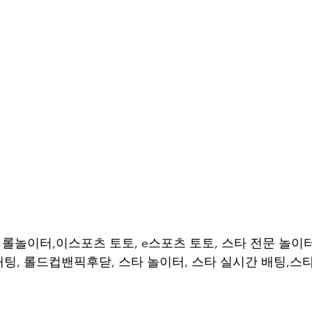
 롤놀이터,이스포츠 토토, e스포츠 토토, 스타 전문 놀이
팅, 롤드컵밴픽후닫, 스타 놀이터, 스타 실시간 배팅,스