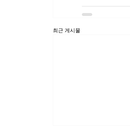
최근 게시물