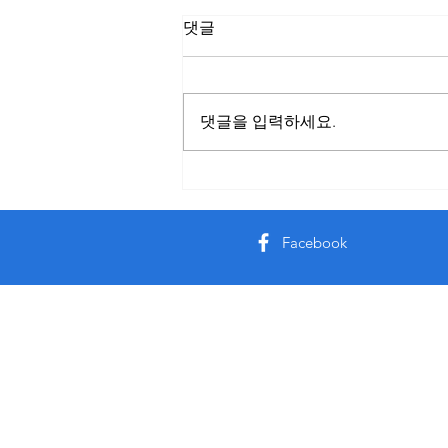
댓글
댓글을 입력하세요.
mis배팅 시장경제에서는 수요
가 있으면 공급이 있다고 지금
젊은 층을 공략해 롤 토토가 대
Facebook
세입니다.