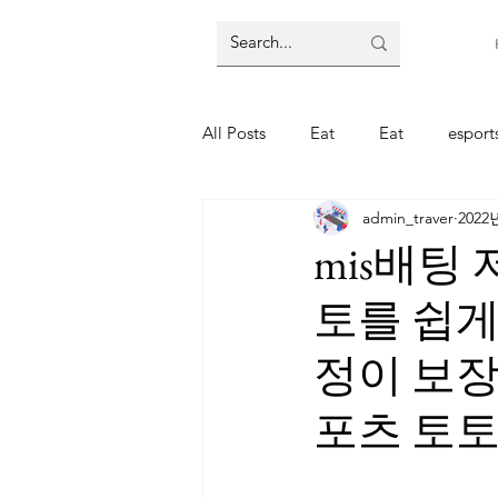
All Posts
Eat
Eat
espor
admin_traver
2022
주식
주식
코인
코
mis배팅 
토를 쉽게
정이 보장
포츠 토토