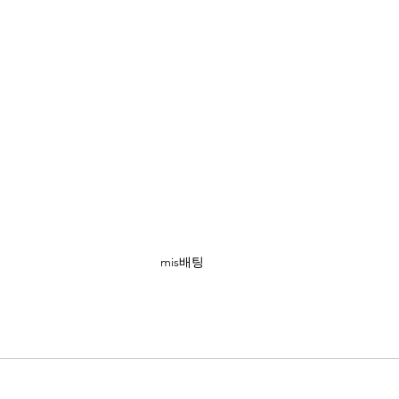
mis배팅